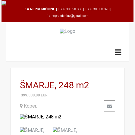
1A NEPRE
MIČNINE
|
+386 30 350 360
|
+386 30 350 370
|
1a.nepremicn
ine@gmail.com
ŠMARJE, 248 m2
399.000,00
EUR
Koper
.