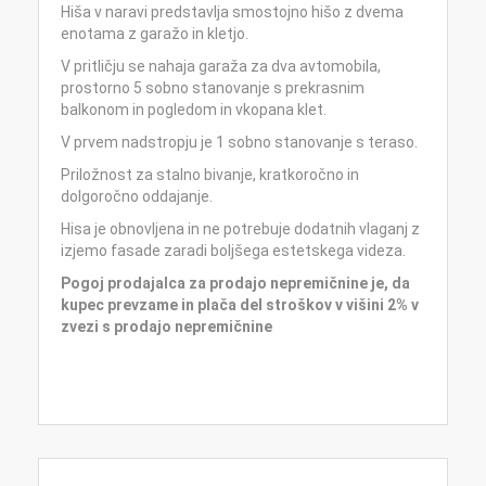
Hiša v naravi predstavlja smostojno hišo z dvema
enotama z garažo in kletjo.
V pritličju se nahaja garaža za dva avtomobila,
prostorno 5 sobno stanovanje s prekrasnim
balkonom in pogledom in vkopana klet.
V prvem nadstropju je 1 sobno stanovanje s teraso.
Priložnost za stalno bivanje, kratkoročno in
dolgoročno oddajanje.
Hisa je obnovljena in ne potrebuje dodatnih vlaganj z
izjemo fasade zaradi boljšega estetskega videza.
Pogoj prodajalca za prodajo nepremičnine je, da
kupec prevzame in plača del stroškov v višini 2% v
zvezi s prodajo nepremičnine