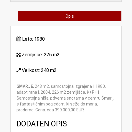
Opis
Leto:
1980
Zemljišče:
226 m2
Velikost:
248 m2
ŠMARJE
, 248 m2, samostojna, zgrajena l. 1980,
adaptirana l. 2004, 226 m2 zemljišča, K+P+1,
Samostojna hiša z dvema enotama v centru Šmarij,
s fantastičnim pogledom, ki seže do morja,
prodamo. Cena: cca 399.000,00 EUR
DODATEN OPIS