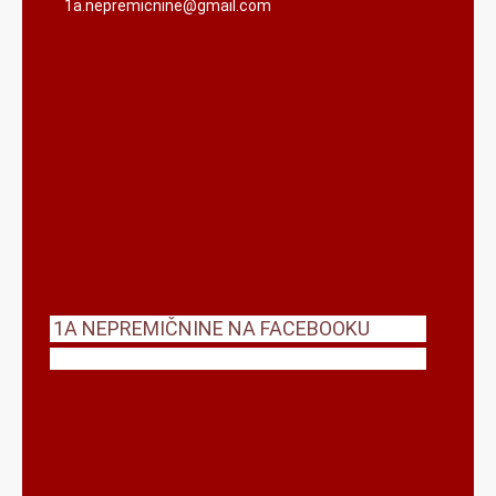
1a.nepremicnine@gmail.com
themecircle
1A NEPREMIČNINE NA FACEBOOKU